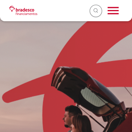
Liquidação antecipada
2ª via de boleto
Extrato do contrato
Renegociação
Cópia de contrato
2ª via de carnê
Débito automático
SEPARAMOS PARA VOCÊ